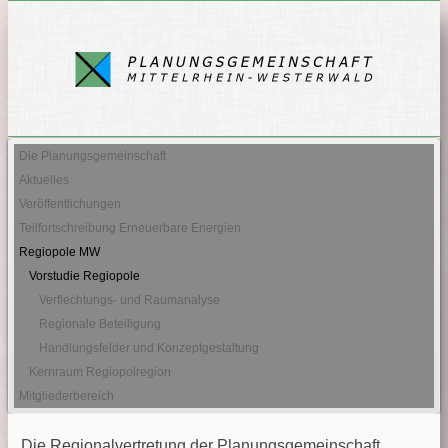
Die Planungsgemeinschaft
Aktuelles
Veröffentlichungen
Teilfortschreibung Erneuerbare Energien
Regiopole MW
Vorstudie Regiopole
Verflechtungs- und Raumanalyse
Regionale Beteiligung
Handlungsfelder und Konzeptgestaltung
Kernraum Regiopolregion
Mitgliederbereich
Die Regionalvertretung der Planungsgemeinschaft