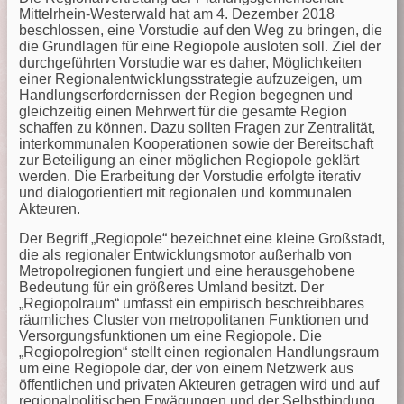
Mittelrhein-Westerwald hat am 4. Dezember 2018
beschlossen, eine Vorstudie auf den Weg zu bringen, die
die Grundlagen für eine Regiopole ausloten soll. Ziel der
durchgeführten Vorstudie war es daher, Möglichkeiten
einer Regionalentwicklungsstrategie aufzuzeigen, um
Handlungserfordernissen der Region begegnen und
gleichzeitig einen Mehrwert für die gesamte Region
schaffen zu können. Dazu sollten Fragen zur Zentralität,
interkommunalen Kooperationen sowie der Bereitschaft
zur Beteiligung an einer möglichen Regiopole geklärt
werden. Die Erarbeitung der Vorstudie erfolgte iterativ
und dialogorientiert mit regionalen und kommunalen
Akteuren.
Der Begriff „Regiopole“ bezeichnet eine kleine Großstadt,
die als regionaler Entwicklungsmotor außerhalb von
Metropolregionen fungiert und eine herausgehobene
Bedeutung für ein größeres Umland besitzt. Der
„Regiopolraum“ umfasst ein empirisch beschreibbares
räumliches Cluster von metropolitanen Funktionen und
Versorgungsfunktionen um eine Regiopole. Die
„Regiopolregion“ stellt einen regionalen Handlungsraum
um eine Regiopole dar, der von einem Netzwerk aus
öffentlichen und privaten Akteuren getragen wird und auf
regionalpolitischen Erwägungen und der Selbstbindung